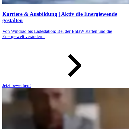
Karriere & Ausbildung | Aktiv die Energiewende
gestalten
Von Windrad bis Ladestation: Bei der EnBW starten und die
Energiewelt verändern.
Jetzt bewerben!