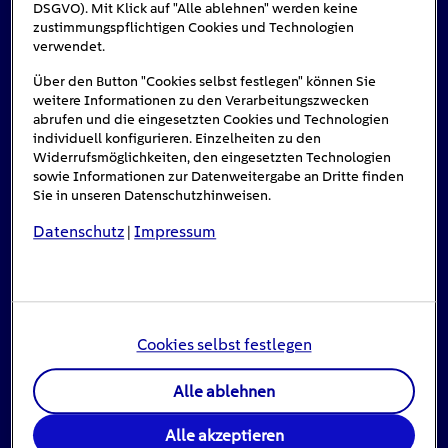
DSGVO). Mit Klick auf "Alle ablehnen" werden keine
Das könnte Sie auch interessieren
zustimmungspflichtigen Cookies und Technologien
verwendet.
Über den Button "Cookies selbst festlegen" können Sie
weitere Informationen zu den Verarbeitungszwecken
abrufen und die eingesetzten Cookies und Technologien
individuell konfigurieren. Einzelheiten zu den
Widerrufsmöglichkeiten, den eingesetzten Technologien
sowie Informationen zur Datenweitergabe an Dritte finden
Sie in unseren Datenschutzhinweisen.
Datenschutz
Impressum
|
Cookies selbst festlegen
Stromausfall: Das ist zu tun, wenn das Licht
ausgeht
Alle ablehnen
16
min
Alle akzeptieren