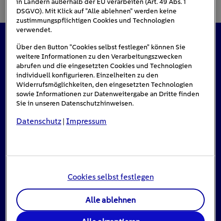
in Ländern außerhalb der EU verarbeiten (Art. 49 Abs. 1
DSGVO). Mit Klick auf "Alle ablehnen" werden keine
zustimmungspflichtigen Cookies und Technologien
verwendet.
Über den Button "Cookies selbst festlegen" können Sie
Das könnte Sie auch interessieren
weitere Informationen zu den Verarbeitungszwecken
abrufen und die eingesetzten Cookies und Technologien
individuell konfigurieren. Einzelheiten zu den
Widerrufsmöglichkeiten, den eingesetzten Technologien
#Solarenergie
sowie Informationen zur Datenweitergabe an Dritte finden
Sie in unseren Datenschutzhinweisen.
Datenschutz
Impressum
|
Cookies selbst festlegen
Alle ablehnen
Einspeisevergütung für Photovoltaik-