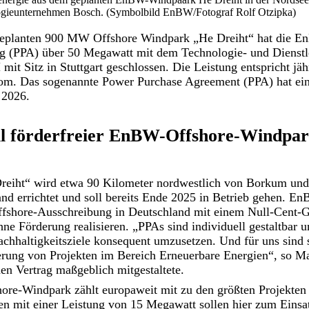
logieunternehmen Bosch. (Symbolbild EnBW/Fotograf Rolf Otzipka)
geplanten 900 MW Offshore Windpark „He Dreiht“ hat die E
 (PPA) über 50 Megawatt mit dem Technologie- und Dienstl
t Sitz in Stuttgart geschlossen. Die Leistung entspricht jäh
om. Das sogenannte Power Purchase Agreement (PPA) hat ein
 2026.
ll förderfreier EnBW-Offshore-Windpark
eiht“ wird etwa 90 Kilometer nordwestlich von Borkum und
nd errichtet und soll bereits Ende 2025 in Betrieb gehen. En
Offshore-Ausschreibung in Deutschland mit einem Null-Cent-
ne Förderung realisieren. „PPAs sind individuell gestaltbar 
hhaltigkeitsziele konsequent umzusetzen. Und für uns sind s
ierung von Projekten im Bereich Erneuerbare Energien“, so 
n Vertrag maßgeblich mitgestaltete.
hore-Windpark zählt europaweit mit zu den größten Projekte
en mit einer Leistung von 15 Megawatt sollen hier zum Ei