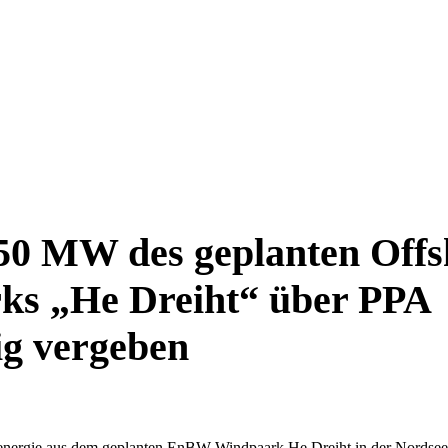
50 MW des geplanten Offs
ks „He Dreiht“ über PPA
tig vergeben
ergie aus dem geplanten EnBW-Windpaark He Dreiht in der Nordsee