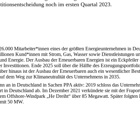
estitionsentscheidung noch im ersten Quartal 2023.
26.000 Mitarbeiter*innen eines der größten Energieunternehmen in De
Millionen Kund*innen mit Strom, Gas, Wasser sowie Dienstleistungen u
 und Energie. Der Ausbau der Erneuerbaren Energien ist ein Eckpfeiler
 Investitionen. Ende 2025 soll über die Hälfte des Erzeugungsportfoli
ber hinaus ist der Ausbau der Erneuerbaren auch ein wesentlicher Bes
auf dem Weg zur Klimaneutralität des Unternehmens in 2035.
n an in Deutschland in Sachen PPA aktiv: 2019 schloss das Unterneh
rt in Deutschland ab. Im Dezember 2021 verkündete sie mit der Frapor
 dem Offshore-Windpark „He Dreiht“ über 85 Megawatt. Später folgten 
 mit 50 MW.