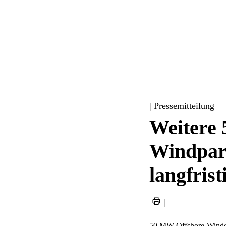
| Pressemitteilung
Weitere 
Windpar
langfris
|
50 MW Offshore-Winden