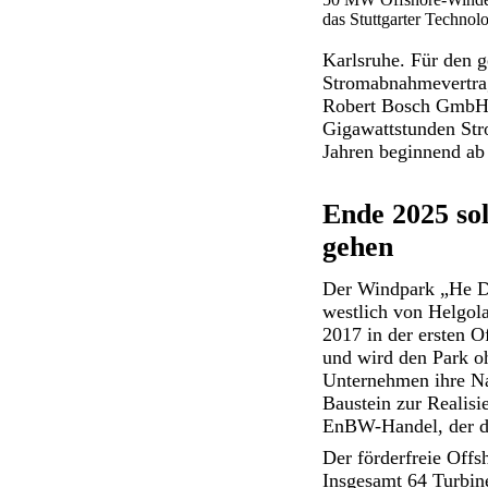
das Stuttgarter Techno
Karlsruhe. Für den 
Stromabnahmevertrag
Robert Bosch GmbH mi
Gigawattstunden Str
Jahren beginnend ab
Ende 2025 so
gehen
Der Windpark „He Dr
westlich von Helgola
2017 in der ersten 
und wird den Park oh
Unternehmen ihre Nac
Baustein zur Realis
EnBW-Handel, der de
Der förderfreie Offs
Insgesamt 64 Turbin