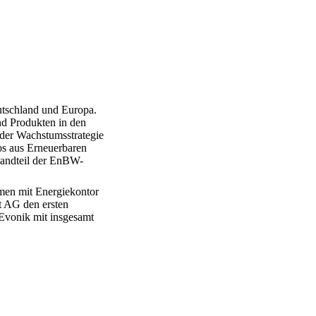
utschland und Europa.
nd Produkten in den
 der Wachstumsstrategie
os aus Erneuerbaren
tandteil der EnBW-
men mit Energiekontor
t AG den ersten
Evonik mit insgesamt