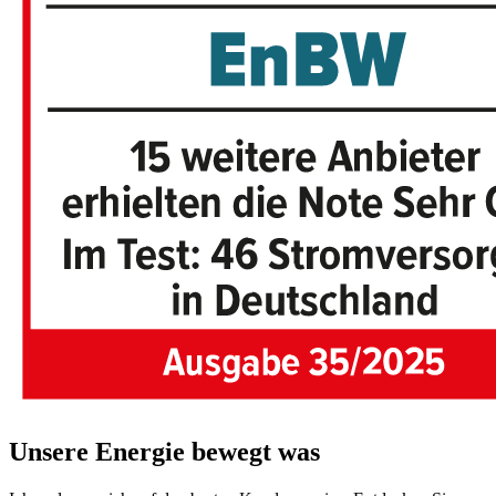
Unsere Energie bewegt was