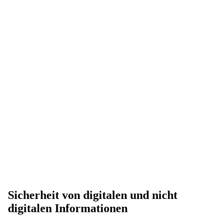
Informationssicherheit ist mehr als IT-Security.
Wir unterstützen Sie gezielt bei Aufbau, Betrieb
und Zertifizierung Ihres Informationssicherheits­
Managementsystems (ISMS).
Jetzt Kontakt aufnehmen
Sicherheit von digitalen und nicht
digitalen Informationen