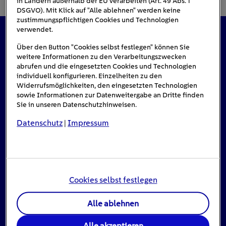
in Ländern außerhalb der EU verarbeiten (Art. 49 Abs. 1
DSGVO). Mit Klick auf "Alle ablehnen" werden keine
zustimmungspflichtigen Cookies und Technologien
verwendet.
Das könnte Sie auch interessieren
Über den Button "Cookies selbst festlegen" können Sie
weitere Informationen zu den Verarbeitungszwecken
abrufen und die eingesetzten Cookies und Technologien
individuell konfigurieren. Einzelheiten zu den
Widerrufsmöglichkeiten, den eingesetzten Technologien
sowie Informationen zur Datenweitergabe an Dritte finden
Sie in unseren Datenschutzhinweisen.
Datenschutz
Impressum
|
Cookies selbst festlegen
Alle ablehnen
Stromausfall: Das ist zu tun, wenn das Licht
Alle akzeptieren