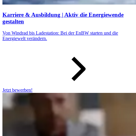
Karriere & Ausbildung | Aktiv die Energiewende
gestalten
Von Windrad bis Ladestation: Bei der EnBW starten und die
Energiewelt verändern.
Jetzt bewerben!