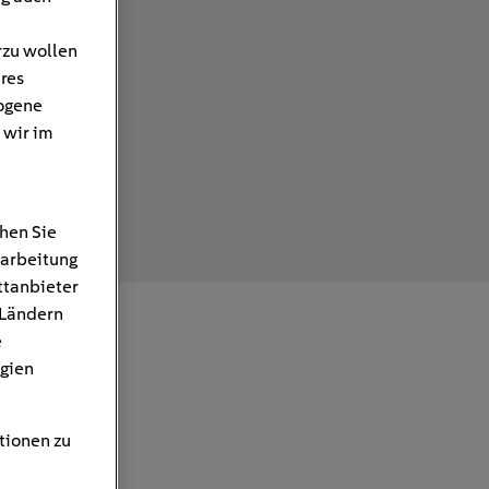
rzu wollen
hres
ogene
 wir im
hen Sie
rarbeitung
ttanbieter
 Ländern
e
gien
tionen zu