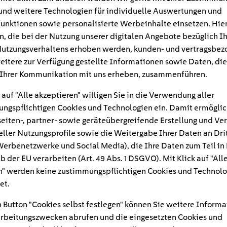
und weitere Technologien für individuelle Auswertungen und
unktionen sowie personalisierte Werbeinhalte einsetzen. Hie
n, die bei der Nutzung unserer digitalen Angebote bezüglich I
utzungsverhaltens erhoben werden, kunden- und vertragsbez
eitere zur Verfügung gestellte Informationen sowie Daten, die
Ihrer Kommunikation mit uns erheben, zusammenführen.
 auf "Alle akzeptieren" willigen Sie in die Verwendung aller
ngspflichtigen Cookies und Technologien ein. Damit ermöglic
eiten-, partner- sowie geräteübergreifende Erstellung und Ve
eller Nutzungsprofile sowie die Weitergabe Ihrer Daten an Dri
n Werbenetzwerke und Social Media), die Ihre Daten zum Teil in
#
b der EU verarbeiten (Art. 49 Abs. 1 DSGVO). Mit Klick auf "All
" werden keine zustimmungspflichtigen Cookies und Technolo
f
et.
 Button "Cookies selbst festlegen" können Sie weitere Informa
rbeitungszwecken abrufen und die eingesetzten Cookies und