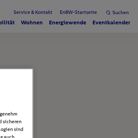
Service & Kontakt
EnBW-Startseite
Suchen
ilität
Wohnen
Energiewende
Eventkalender
angenehm
d sicheren
logien sind
ng auch