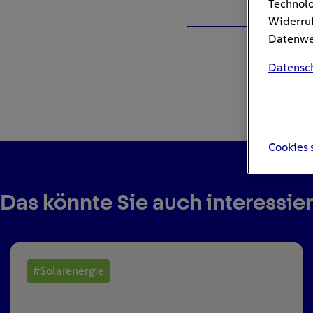
Technolo
Widerruf
Datenwei
Datensc
Cookies 
Das könnte Sie auch interessie
#Solarenergie