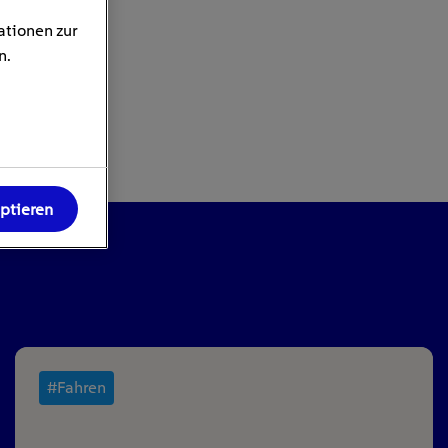
ationen zur
n.
eptieren
#Fahren