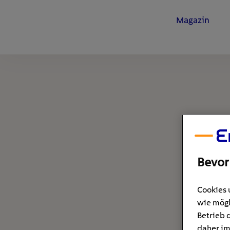
Magazin
Bevor
Cookies 
wie mögl
Betrieb 
daher im