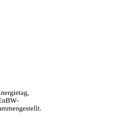
nergietag,
m EnBW-
ammengestellt.