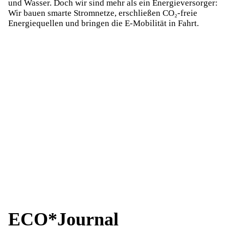
und Wasser. Doch wir sind mehr als ein Energie­versorger:
Wir bauen smarte Strom­netze, erschließen CO₂-freie
Energie­quellen und bringen die E-Mobilität in Fahrt.
Windenergie
Elektromobilität
Wasserstoff
Solarenergie
Wasserkraft
Kohleausstieg
Netzausbau
ECO*Journal