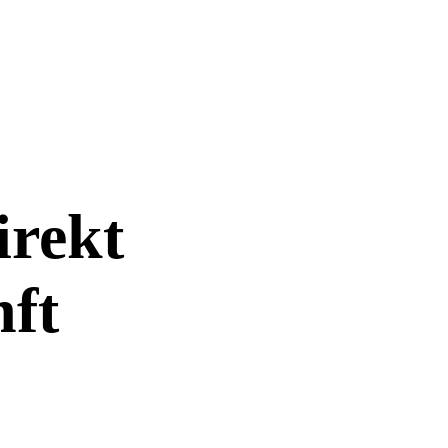
irekt
nft