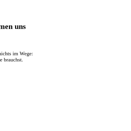
mmen uns
nichts im Wege:
e brauchst.
m