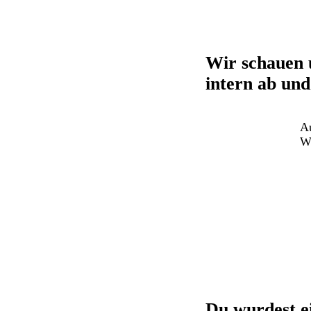
Wir schauen 
intern ab und
Au
Wi
Du wurdest ei