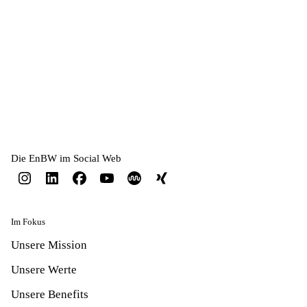
(B. Eng.)
Elektro- und Informations­technik /
Elektrische Energietechnik (B. Eng.)
Elektro- und Informations­technik / Energie-
und Umwelttechnik (B. Eng.)
Die EnBW im Social Web
Im Fokus
Unsere Mission
Unsere Werte
Unsere Benefits