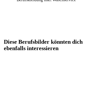
Diese Berufsbilder könnten dich
ebenfalls interessieren
Elektroniker für Betriebstechnik (w/m/d)
Mechatroniker*in (w/m/d)
Umwelttechnolog*in für Wasserversorgung
(w/m/d)