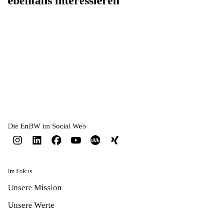
ebenfalls interessieren
Fachkraft für Lagerlogistik (w/m/d)
Kauffrau / Kaufmann für Büromanagement
(w/m/d)
Elektroniker*in für Geräte und Systeme
(w/m/d)
Die EnBW im Social Web
Im Fokus
Unsere Mission
Unsere Werte