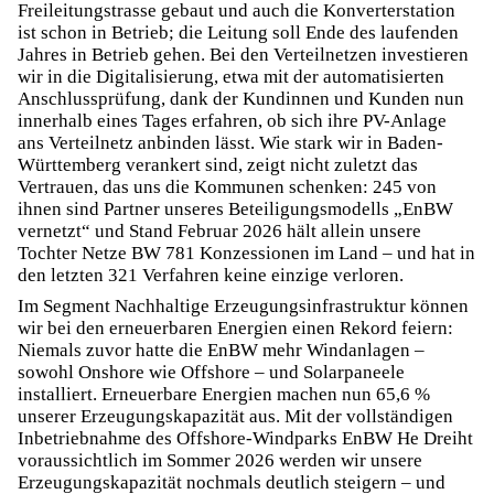
Freileitungstrasse gebaut und auch die Konverterstation
ist schon in Betrieb; die Leitung soll Ende des laufenden
Jahres in Betrieb gehen. Bei den Verteilnetzen investieren
wir in die Digitalisierung, etwa mit der automatisierten
Anschlussprüfung, dank der Kundinnen und Kunden nun
innerhalb eines Tages erfahren, ob sich ihre PV-Anlage
ans Verteilnetz anbinden lässt. Wie stark wir in Baden-
Württemberg verankert sind, zeigt nicht zuletzt das
Vertrauen, das uns die Kommunen schenken: 245 von
ihnen sind Partner unseres Beteiligungsmodells „EnBW
vernetzt“ und Stand Februar 2026 hält allein unsere
Tochter Netze BW 781 Konzessionen im Land – und hat in
den letzten 321 Verfahren keine einzige verloren.
Im Segment Nachhaltige Erzeugungsinfrastruktur können
wir bei den erneuerbaren Energien einen Rekord feiern:
Niemals zuvor hatte die EnBW mehr Windanlagen –
sowohl Onshore wie Offshore – und Solarpaneele
installiert. Erneuerbare Energien machen nun 65,6 %
unserer Erzeugungskapazität aus. Mit der vollständigen
Inbetriebnahme des Offshore-Windparks EnBW He Dreiht
voraussichtlich im Sommer 2026 werden wir unsere
Erzeugungskapazität nochmals deutlich steigern – und