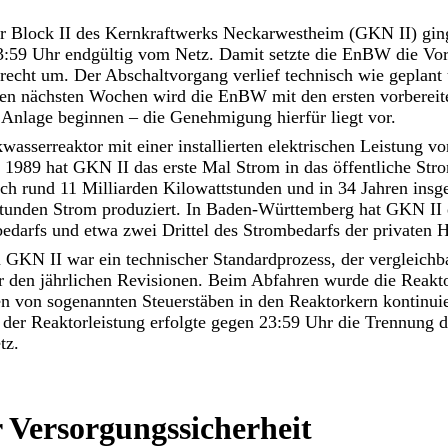
 Block II des Kernkraftwerks Neckarwestheim (GKN II) ging
3:59 Uhr endgültig vom Netz. Damit setzte die EnBW die Vo
recht um. Der Abschaltvorgang verlief technisch wie geplant
den nächsten Wochen wird die EnBW mit den ersten vorbereit
 Anlage beginnen – die Genehmigung hierfür liegt vor.
wasserreaktor mit einer installierten elektrischen Leistung 
1989 hat GKN II das erste Mal Strom in das öffentliche Stro
ich rund 11 Milliarden Kilowattstunden und in 34 Jahren ins
stunden Strom produziert. In Baden-Württemberg hat GKN II 
darfs und etwa zwei Drittel des Strombedarfs der privaten H
GKN II war ein technischer Standardprozess, der vergleichba
 den jährlichen Revisionen. Beim Abfahren wurde die Reakto
en von sogenannten Steuerstäben in den Reaktorkern kontinuie
er Reaktorleistung erfolgte gegen 23:59 Uhr die Trennung 
tz.
r Versorgungssicherheit