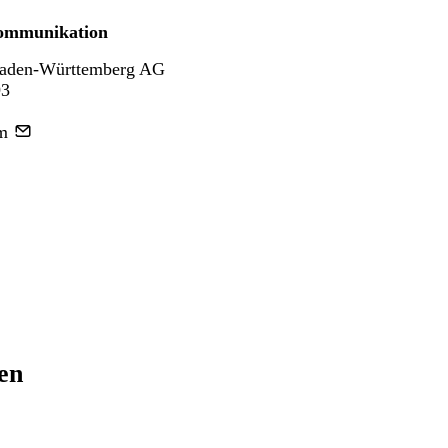
ommunikation
aden-Württemberg AG
93
m
ren