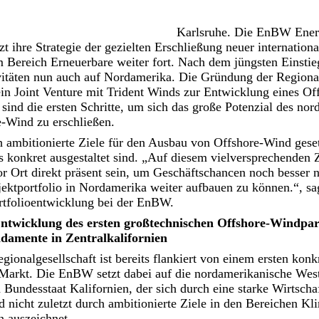
Karlsruhe. Die EnBW Ener
 ihre Strategie der gezielten Erschließung neuer internationa
Bereich Erneuerbare weiter fort. Nach dem jüngsten Einstieg
itäten nun auch auf Nordamerika. Die Gründung der Region
in Joint Venture mit Trident Winds zur Entwicklung eines Of
n sind die ersten Schritte, um sich das große Potenzial des no
e-Wind zu erschließen.
 ambitionierte Ziele für den Ausbau von Offshore-Wind geset
s konkret ausgestaltet sind. „Auf diesem vielversprechenden
r Ort direkt präsent sein, um Geschäftschancen noch besser 
ktportfolio in Nordamerika weiter aufbauen zu können.“, sa
rtfolioentwicklung bei der EnBW.
Entwicklung des ersten großtechnischen Offshore-Windpar
amente in Zentralkalifornien
ionalgesellschaft ist bereits flankiert von einem ersten konk
arkt. Die EnBW setzt dabei auf die nordamerikanische West
 Bundesstaat Kalifornien, der sich durch eine starke Wirtscha
 nicht zuletzt durch ambitionierte Ziele in den Bereichen K
n auszeichnet.