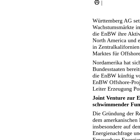
|
Württemberg AG setzt
Wachstumsmärkte im 
die EnBW ihre Aktiv
North America und e
in Zentralkalifornie
Marktes für Offshor
Nordamerika hat sich
Bundesstaaten bereit
die EnBW künftig vo
EnBW Offshore-Proje
Leiter Erzeugung Po
Joint Venture zur 
schwimmender Fund
Die Gründung der Reg
dem amerkanischen M
insbesondere auf den
Energienachfrage und
Erneuerbare Energie