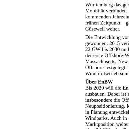
Württemberg das gem
Mobilität verbindet, 
kommenden Jahrzehnt
frühen Zeitpunkt – 
Güsewell weiter.
Die Entwicklung von
gewonnen: 2015 verö
22 GW bis 2030 und 
der erste Offshore-W
Massachusetts, New 
Offshore festgelegt:
Wind in Betrieb sein
Über EnBW
Bis 2020 will die E
ausbauen. Dabei ist 
insbesondere die Off
Neupositionierung. 
in Planung entwicke
Windparks. Auch in d
Marktposition weite