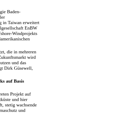
gie Baden-
ler
 in Taiwan erweitert
algesellschaft EnBW
fshore-Windprojekts
rdamerikanischen
zt, die in mehreren
 Zukunftsmarkt wird
nutzen und das
gt Dirk Güsewell,
ks auf Basis
reten Projekt auf
küste und hier
ft, stetig wachsende
limaschutz und