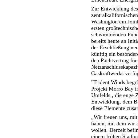
Zur Entwicklung des
zentralkalifornisch
Washington ein Join
ersten großtechnisch
schwimmenden Fundam
bereits heute an Init
der Erschließung ne
künftig ein besonder
den Pachtvertrag fü
Netzanschlusskapazit
Gaskraftwerks verfü
"Trident Winds begr
Projekt Morro Bay in
Umfelds , die enge 
Entwicklung, dem Ba
diese Elemente zusa
„Wir freuen uns, mit
haben, mit dem wir 
wollen. Derzeit befi
einem frühen Stadiu