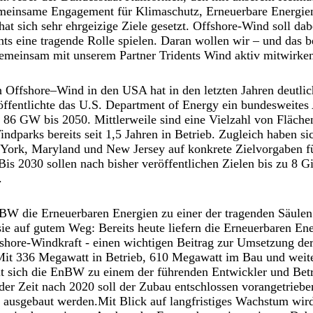
einsame Engagement für Klimaschutz, Erneuerbare Energien
hat sich sehr ehrgeizige Ziele gesetzt. Offshore-Wind soll dab
s eine tragende Rolle spielen. Daran wollen wir – und das b
gemeinsam mit unserem Partner Tridents Wind aktiv mitwirken
 Offshore–Wind in den USA hat in den letzten Jahren deutli
ffentlichte das U.S. Department of Energy ein bundesweites
86 GW bis 2050. Mittlerweile sind eine Vielzahl von Fläche
indparks bereits seit 1,5 Jahren in Betrieb. Zugleich haben s
York, Maryland und New Jersey auf konkrete Zielvorgaben f
 Bis 2030 sollen nach bisher veröffentlichen Zielen bis zu 8 G
.
nBW die Erneuerbaren Energien zu einer der tragenden Säulen
sie auf gutem Weg: Bereits heute liefern die Erneuerbaren En
shore-Windkraft - einen wichtigen Beitrag zur Umsetzung der
Mit 336 Megawatt in Betrieb, 610 Megawatt im Bau und wei
lt sich die EnBW zu einem der führenden Entwickler und Betr
er Zeit nach 2020 soll der Zubau entschlossen vorangetriebe
r ausgebaut werden.Mit Blick auf langfristiges Wachstum wi