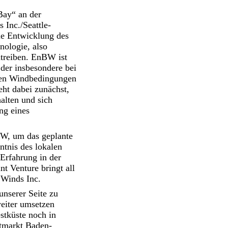
Bay“ an der
Inc./Seattle-
ie Entwicklung des
nologie, also
treiben. EnBW ist
 der insbesondere bei
eren Windbedingungen
eht dabei zunächst,
alten und sich
ng eines
BW, um das geplante
ntnis des lokalen
Erfahrung in der
t Venture bringt all
 Winds Inc.
unserer Seite zu
eiter umsetzen
stküste noch in
atmarkt Baden-