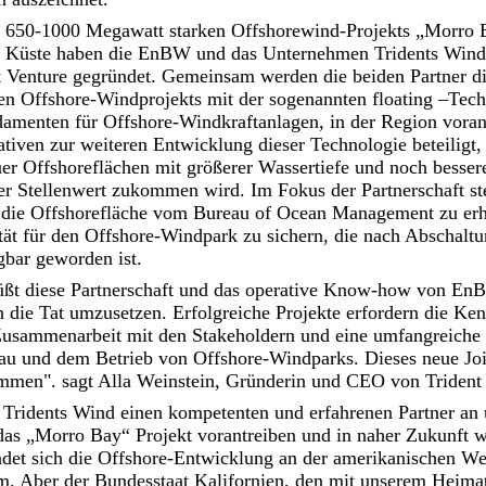
 650-1000 Megawatt starken Offshorewind-Projekts „Morro 
en Küste haben die EnBW und das Unternehmen Tridents Winds 
t Venture gegründet. Gemeinsam werden die beiden Partner d
en Offshore-Windprojekts mit der sogenannten floating –Tech
enten für Offshore-Windkraftanlagen, in der Region voran
iativen zur weiteren Entwicklung dieser Technologie beteiligt,
uer Offshoreflächen mit größerer Wassertiefe und noch bess
er Stellenwert zukommen wird. Im Fokus der Partnerschaft st
r die Offshorefläche vom Bureau of Ocean Management zu erh
ät für den Offshore-Windpark zu sichern, die nach Abschaltu
gbar geworden ist.
üßt diese Partnerschaft und das operative Know-how von En
 die Tat umzusetzen. Erfolgreiche Projekte erfordern die Ken
Zusammenarbeit mit den Stakeholdern und eine umfangreiche 
u und dem Betrieb von Offshore-Windparks. Dieses neue Join
mmen". sagt Alla Weinstein, Gründerin und CEO von Trident
 Tridents Wind einen kompetenten und erfahrenen Partner an 
das „Morro Bay“ Projekt vorantreiben und in naher Zukunft w
ndet sich die Offshore-Entwicklung an der amerikanischen We
m. Aber der Bundesstaat Kalifornien, den mit unserem Heim