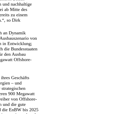
 und nachhaltige
ei ab Mitte des
ereits zu einem
.“, so Dirk
ch an Dynamik
 Ausbauszenario von
n in Entwicklung;
ich die Bundesstaaten
ür den Ausbau
igawatt Offshore-
 ihres Geschäfts
ergien – und
 strategischen
teren 900 Megawatt
eiber von Offshore-
n und die gute
rd die EnBW bis 2025