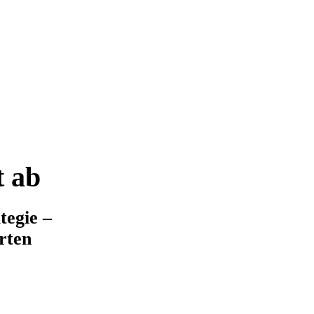
t ab
tegie –
rten