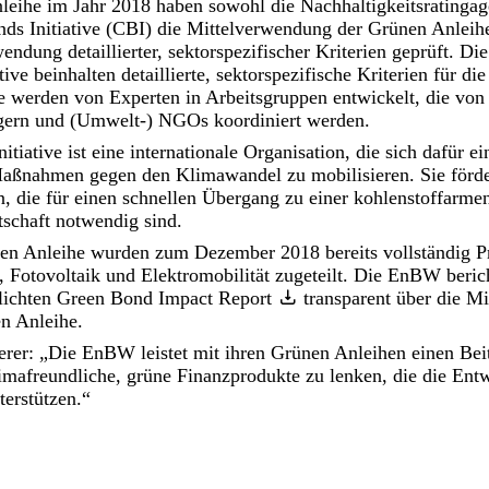
leihe im Jahr 2018 haben sowohl die Nachhaltigkeitsratinga
nds Initiative (CBI) die Mittelverwendung der Grünen Anleih
endung detaillierter, sektorspezifischer Kriterien geprüft. Di
ive beinhalten detaillierte, sektorspezifische Kriterien für die
e werden von Experten in Arbeitsgruppen entwickelt, die von
legern und (Umwelt-) NGOs koordiniert werden.
tiative ist eine internationale Organisation, die sich dafür ei
aßnahmen gegen den Klimawandel zu mobilisieren. Sie förder
, die für einen schnellen Übergang zu einer kohlenstoffarme
tschaft notwendig sind.
nen Anleihe wurden zum Dezember 2018 bereits vollständig P
 Fotovoltaik und Elektromobilität zugeteilt. Die EnBW beric
lichten
Green Bond Impact Report
transparent über die Mi
n Anleihe.
erer: „Die EnBW leistet mit ihren Grünen Anleihen einen Bei
imafreundliche, grüne Finanzprodukte zu lenken, die die Ent
erstützen.“