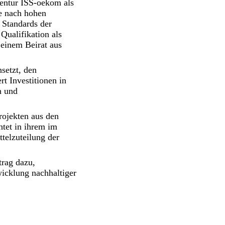
gentur ISS-oekom als
e nach hohen
e Standards der
 Qualifikation als
 einem Beirat aus
nsetzt, den
t Investitionen in
n und
rojekten aus den
htet in ihrem im
ttelzuteilung der
trag dazu,
wicklung nachhaltiger