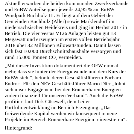
Aktuell erwarben die beiden kommunalen Zweckverbände
und EnBW Anteilseigner jeweils 24,95 % am EnBW
Windpark Buchholz III. Er liegt auf dem Gebiet der
Gemeinden Buchholz (Aller) sowie Marklendorf im
niedersächsischen Heidekreis und ging im Herbst 2017 in
Betrieb. Die vier Vestas V126 Anlagen leisten gut 13
Megawatt und erzeugten im ersten vollen Betriebsjahr
2018 über 32 Millionen Kilowattstunden. Damit lassen
sich fast 10.000 Durchschnittshaushalte versorgen und
rund 15.000 Tonnen CO₂ vermeiden.
„Mit dieser Investition dokumentiert die OEW einmal
mehr, dass sie hinter der Energiewende und dem Kurs der
EnBW steht“, betonte deren Geschäftsführerin Barbara
Endriss. Für den NEV-Geschäftsführer Mario Dürr „lohnt
sich unser Engagement bei den Erneuerbaren Energien
zudem finanziell für unseren Verband“. Auch die EnBW
profitiert laut Dirk Güsewell, dem Leiter
Portfolioentwicklung im Bereich Erzeugung: „Das
freiwerdende Kapital werden wir konsequent in neue
Projekte im Bereich Erneuerbare Energien reinvestieren“.
Hintergrund: