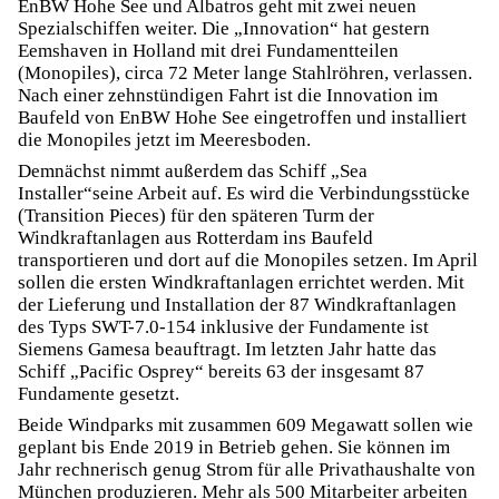
EnBW Hohe See und Albatros geht mit zwei neuen
Spezialschiffen weiter. Die „Innovation“ hat gestern
Eemshaven in Holland mit drei Fundamentteilen
(Monopiles), circa 72 Meter lange Stahlröhren, verlassen.
Nach einer zehnstündigen Fahrt ist die Innovation im
Baufeld von EnBW Hohe See eingetroffen und installiert
die Monopiles jetzt im Meeresboden.
Demnächst nimmt außerdem das Schiff „Sea
Installer“seine Arbeit auf. Es wird die Verbindungsstücke
(Transition Pieces) für den späteren Turm der
Windkraftanlagen aus Rotterdam ins Baufeld
transportieren und dort auf die Monopiles setzen. Im April
sollen die ersten Windkraftanlagen errichtet werden. Mit
der Lieferung und Installation der 87 Windkraftanlagen
des Typs SWT-7.0-154 inklusive der Fundamente ist
Siemens Gamesa beauftragt. Im letzten Jahr hatte das
Schiff „Pacific Osprey“ bereits 63 der insgesamt 87
Fundamente gesetzt.
Beide Windparks mit zusammen 609 Megawatt sollen wie
geplant bis Ende 2019 in Betrieb gehen. Sie können im
Jahr rechnerisch genug Strom für alle Privathaushalte von
München produzieren. Mehr als 500 Mitarbeiter arbeiten