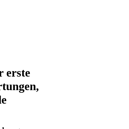
 erste
rtungen,
de