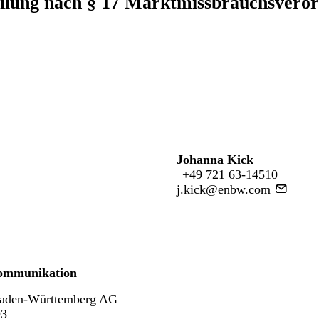
ilung nach § 17 Marktmissbrauchsvero
Johanna Kick
+49 721 63-14510
j.kick@enbw.com
ommunikation
aden-Württemberg AG
93