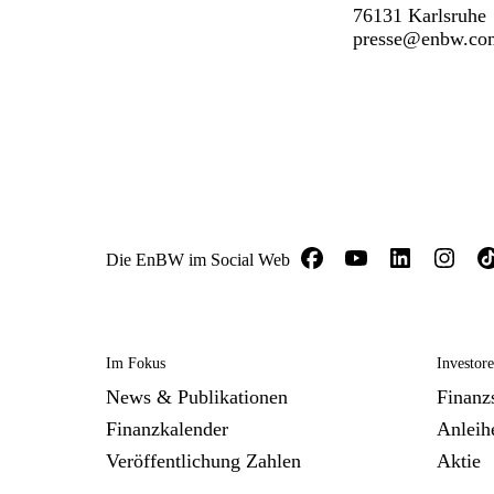
76131 Karlsruhe
presse@enbw.co
Die EnBW im Social Web
Im Fokus
Investor
News & Publikationen
Finanzs
Finanzkalender
Anleih
Veröffentlichung Zahlen
Aktie