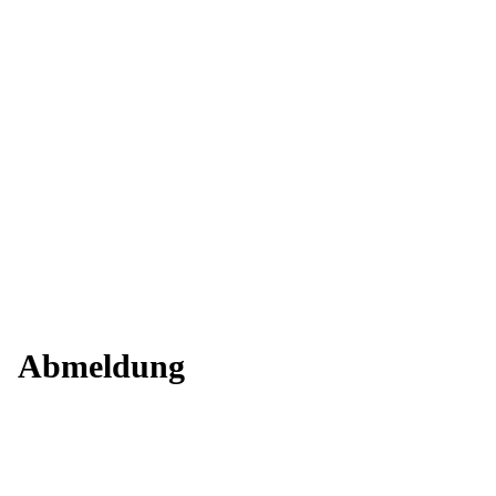
Ihr Kontakt zu uns:
investor.relations@enbw.com
Abmeldung