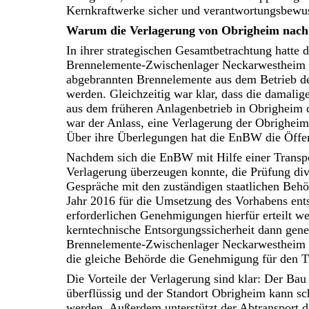
Kernkraftwerke sicher und verantwortungsbewu
Warum die Verlagerung von Obrigheim nach 
In ihrer strategischen Gesamtbetrachtung hatte 
Brennelemente-Zwischenlager Neckarwestheim ge
abgebrannten Brennelemente aus dem Betrieb d
werden. Gleichzeitig war klar, dass die damali
aus dem früheren Anlagenbetrieb in Obrigheim
war der Anlass, eine Verlagerung der Obrighei
Über ihre Überlegungen hat die EnBW die Öffent
Nachdem sich die EnBW mit Hilfe einer Transp
Verlagerung überzeugen konnte, die Prüfung div
Gespräche mit den zuständigen staatlichen Behö
Jahr 2016 für die Umsetzung des Vorhabens ents
erforderlichen Genehmigungen hierfür erteilt w
kerntechnische Entsorgungssicherheit dann gen
Brennelemente-Zwischenlager Neckarwestheim a
die gleiche Behörde die Genehmigung für den T
Die Vorteile der Verlagerung sind klar: Der Ba
überflüssig und der Standort Obrigheim kann sch
werden. Außerdem unterstützt der Abtransport 