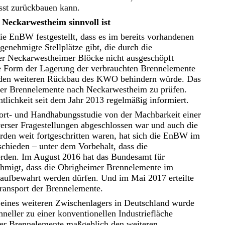
sst zurückbauen kann.
Neckarwestheim sinnvoll ist
die EnBW festgestellt, dass es im bereits vorhandenen
nehmigte Stellplätze gibt, die durch die
er Neckarwestheimer Blöcke nicht ausgeschöpft
ge Form der Lagerung der verbrauchten Brennelemente
 den weiteren Rückbau des KWO behindern würde. Das
mer Brennelemente nach Neckarwestheim zu prüfen.
lichkeit seit dem Jahr 2013 regelmäßig informiert.
ort- und Handhabungsstudie von der Machbarkeit einer
erser Fragestellungen abgeschlossen war und auch die
rden weit fortgeschritten waren, hat sich die EnBW im
chieden – unter dem Vorbehalt, dass die
erden. Im August 2016 hat das Bundesamt für
ehmigt, dass die Obrigheimer Brennelemente im
ufbewahrt werden dürfen. Und im Mai 2017 erteilte
ransport der Brennelemente.
u eines weiteren Zwischenlagers in Deutschland wurde
neller zu einer konventionellen Industriefläche
der Brennelemente maßgeblich den weiteren