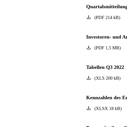
Quartalsmitteilun
(
PDF
214
kB
)
Investoren- und A
(
PDF
1,5
MB
)
Tabellen Q3 2022
(
XLS
200
kB
)
Kennzahlen des 
(
XLSX
18
kB
)