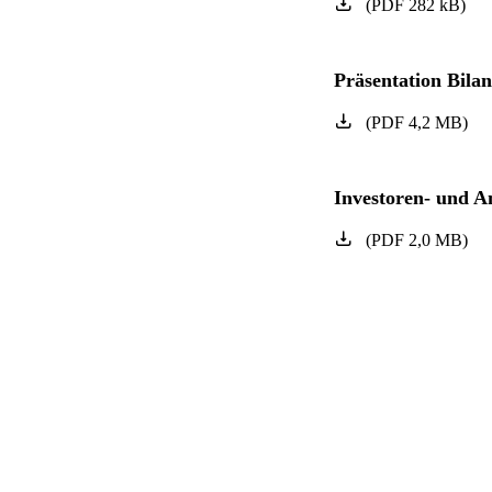
(
PDF
282
kB
)
Präsentation Bila
(
PDF
4,2
MB
)
Investoren- und A
(
PDF
2,0
MB
)