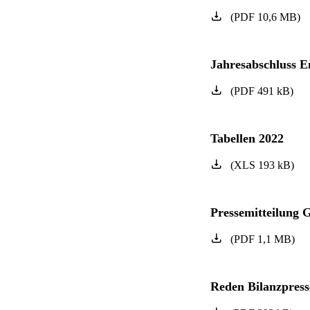
(
PDF
10,6
MB
)
Jahresabschluss
(
PDF
491
kB
)
Tabellen 2022
(
XLS
193
kB
)
Pressemitteilung 
(
PDF
1,1
MB
)
Reden Bilanzpress