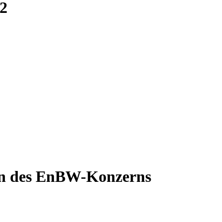
22
n des EnBW-Konzerns