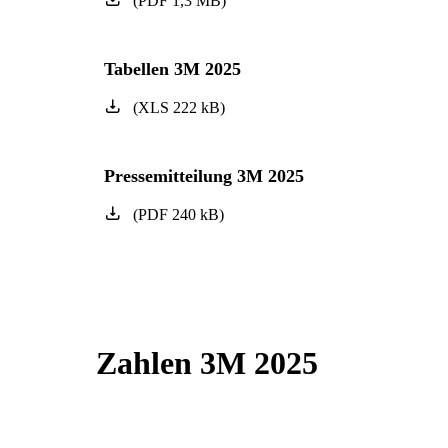
(
PDF
1,3
MB
)
Tabellen 3M 2025
(
XLS
222
kB
)
Pressemitteilung 3M 2025
(
PDF
240
kB
)
Zahlen 3M 2025