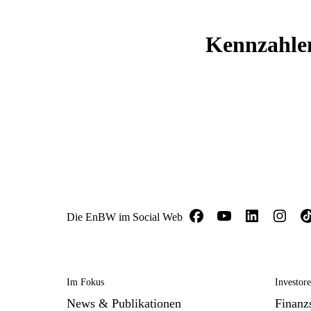
Kennzahle
Die EnBW im Social Web
Im Fokus
Investor
News & Publikationen
Finanzs