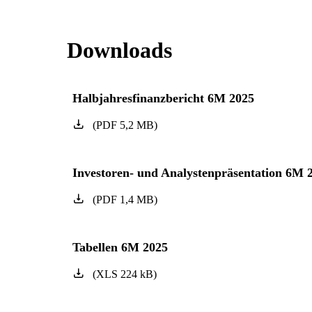
Downloads
Halbjahresfinanzbericht 6M 2025
(
PDF
5,2
MB
)
Investoren- und Analystenpräsentation 6M 
(
PDF
1,4
MB
)
Tabellen 6M 2025
(
XLS
224
kB
)