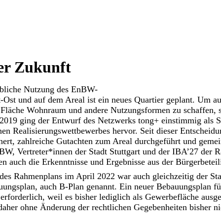
er Zukunft
iebliche Nutzung des EnBW-
t-Ost und auf dem Areal ist ein neues Quartier geplant. Um au
n Fläche Wohnraum und andere Nutzungsformen zu schaffen, si
2019 ging der Entwurf des Netzwerks tong+ einstimmig als S
enen Realisierungswettbewerbes hervor. Seit dieser Entscheid
inert, zahlreiche Gutachten zum Areal durchgeführt und geme
BW, Vertreter*innen der Stadt Stuttgart und der IBA’27 der
ssen auch die Erkenntnisse und Ergebnisse aus der Bürgerbeteil
es Rahmenplans im April 2022 war auch gleichzeitig der Sta
ungsplan, auch B-Plan genannt. Ein neuer Bebauungsplan fü
erforderlich, weil es bisher lediglich als Gewerbefläche ausge
her ohne Änderung der rechtlichen Gegebenheiten bisher nic