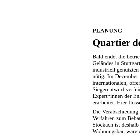
PLANUNG
Quartier d
Bald endet die betr
Geländes in Stuttgar
industriell genutzte
nötig. Im Dezember 
internationalen, off
Siegerentwurf verfe
Expert*innen der En
erarbeitet. Hier flo
Die Verabschiedung d
Verfahren zum Bebau
Stöckach ist deshalb 
Wohnungsbau wäre da