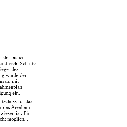
f der bisher
nd viele Schritte
ieger des
ung wurde der
insam mit
 Rahmenplan
igung ein.
rtschuss für das
r das Areal am
wiesen ist. Ein
ht möglich. .