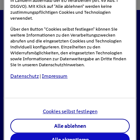
in Ländern außerhalb der EU verarbeiten (Art. 49 Abs. 1
DSGVO). Mit Klick auf "Alle ablehnen" werden keine
zustimmungspflichtigen Cookies und Technologien
verwendet.
Das könnte Sie auch interessieren
Über den Button "Cookies selbst festlegen" können Sie
weitere Informationen zu den Verarbeitungszwecken
abrufen und die eingesetzten Cookies und Technologien
individuell konfigurieren. Einzelheiten zu den
Widerrufsmöglichkeiten, den eingesetzten Technologien
#Solarenergie
sowie Informationen zur Datenweitergabe an Dritte finden
Sie in unseren Datenschutzhinweisen.
Datenschutz
Impressum
|
Cookies selbst festlegen
Alle ablehnen
Einspeisevergütung für Photovoltaik-
Alle akzeptieren