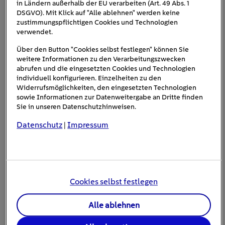
in Ländern außerhalb der EU verarbeiten (Art. 49 Abs. 1
DSGVO). Mit Klick auf "Alle ablehnen" werden keine
zustimmungspflichtigen Cookies und Technologien
verwendet.
#Modernisieren und Bauen
Über den Button "Cookies selbst festlegen" können Sie
weitere Informationen zu den Verarbeitungszwecken
abrufen und die eingesetzten Cookies und Technologien
individuell konfigurieren. Einzelheiten zu den
Widerrufsmöglichkeiten, den eingesetzten Technologien
sowie Informationen zur Datenweitergabe an Dritte finden
Sie in unseren Datenschutzhinweisen.
Datenschutz
Impressum
|
Kaskadenschaltung: Wärmepumpe und PV-
Strom clever verbinden
Cookies selbst festlegen
9
min
Alle ablehnen
Eine clevere Option, Energiebezugskosten zu