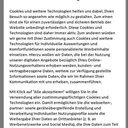
Cookies und weitere Technologien helfen uns dabei, Ihren
Besuch so angenehm wie möglich zu gestalten. Zum einen
sind sie für einen zuverlässigen und sicheren Betrieb der
Website unbedingt erforderlich. Diese Cookies und
Technologien sind daher immer aktiv. Zum anderen würden
wir gerne mit Ihrer Zustimmung auch Cookies und weitere
Technologien für individuelle Auswertungen und
Komfortfunktionen sowie personalisierte Werbeinhalte
Stromausfall: Das ist zu tun, wenn das Licht
einsetzen. Hierzu wollen wir Daten, die bei der Nutzung
unserer digitalen Angebote bezüglich Ihres Online-
ausgeht
Nutzungsverhaltens erhoben werden, kunden- und
vertragsbezogene Daten, weitere zur Verfügung gestellte
16
min
Informationen sowie Daten, die wir im Rahmen Ihrer
Kommunikation mit uns erheben, zusammenführen.
Wenn aus dem Nichts das Licht ausgeht, ist die
Mit Klick auf "Alle akzeptieren" willigen Sie in die
Überraschung groß – […]
Verwendung aller zustimmungspflichtigen Cookies und
Technologien ein. Damit ermöglichen Sie die webseiten-,
partner- sowie geräteübergreifende Erstellung und
Verarbeitung individueller Nutzungsprofile sowie die
Weitergabe Ihrer Daten an Drittanbieter (z. B. an
Werbenetzwerke und Social Media), die Ihre Daten zum Teil