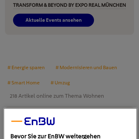
TRANSFORM & BEYOND BY EXPO REAL MÜNCHEN
Aktuelle Events ansehen
# Energie sparen
# Modernisieren und Bauen
# Smart Home
# Umzug
218 Artikel online zum Thema
Wohnen
#Wohnen
Bevor Sie zur EnBW weitergehen