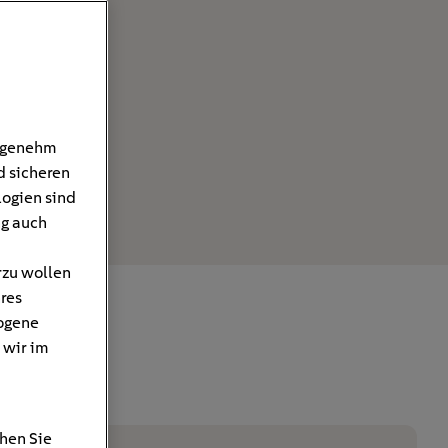
angenehm
d sicheren
logien sind
ng auch
rzu wollen
hres
ogene
 wir im
hen Sie