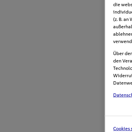
die webs
individu
(z. B. a
außerhal
ablehnen
verwend
Über den
den Vera
Technolo
Widerruf
Datenwei
Datensc
Cookies 