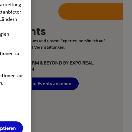
rarbeitung
ttanbieter
 Ländern
e
Events
gien
Treffen Sie uns und unsere Experten persönlich auf
Messen und Veranstaltungen.
tionen zu
05.10.2026
TRANSFORM & BEYOND BY EXPO REAL
MÜNCHEN
ationen zur
n.
Aktuelle Events ansehen
eptieren