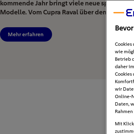
kommende Jahr bringt viele neue spannende
Modelle. Vom Cupra Raval über den VW […]
Bevor
Mehr erfahren
Cookies 
wie mögl
Betrieb 
daher im
Cookies 
Komfortf
wir Date
Online-N
Daten, w
Rahmen 
Mit Klick
zustimmu