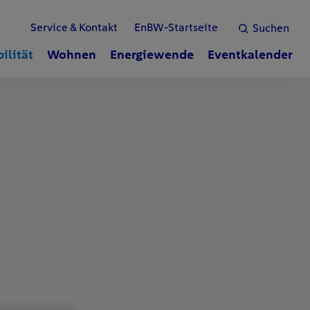
Service & Kontakt
EnBW-Startseite
Suchen
ilität
Wohnen
Energiewende
Eventkalender