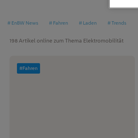
# EnBW News
# Fahren
# Laden
# Trends
198 Artikel online zum Thema
Elektromobilität
#Fahren