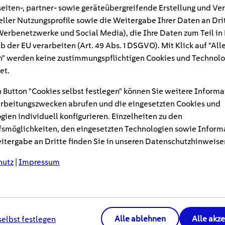
eiten-, partner- sowie geräteübergreifende Erstellung und Ve
eller Nutzungsprofile sowie die Weitergabe Ihrer Daten an Dri
n Werbenetzwerke und Social Media), die Ihre Daten zum Teil in
b der EU verarbeiten (Art. 49 Abs. 1 DSGVO). Mit Klick auf "All
" werden keine zustimmungspflichtigen Cookies und Technolo
et.
 Button "Cookies selbst festlegen" können Sie weitere Informa
rbeitungszwecken abrufen und die eingesetzten Cookies und
gien individuell konfigurieren. Einzelheiten zu den
smöglichkeiten, den eingesetzten Technologien sowie Inform
tergabe an Dritte finden Sie in unseren Datenschutzhinweise
hutz
|
Impressum
Alle ablehnen
Alle akz
selbst festlegen