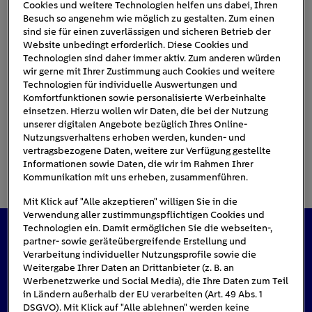
Cookies und weitere Technologien helfen uns dabei, Ihren
Besuch so angenehm wie möglich zu gestalten. Zum einen
sind sie für einen zuverlässigen und sicheren Betrieb der
Cupra-Leon
Website unbedingt erforderlich. Diese Cookies und
Technologien sind daher immer aktiv. Zum anderen würden
wir gerne mit Ihrer Zustimmung auch Cookies und weitere
Technologien für individuelle Auswertungen und
Komfortfunktionen sowie personalisierte Werbeinhalte
einsetzen. Hierzu wollen wir Daten, die bei der Nutzung
unserer digitalen Angebote bezüglich Ihres Online-
Nutzungsverhaltens erhoben werden, kunden- und
vertragsbezogene Daten, weitere zur Verfügung gestellte
Informationen sowie Daten, die wir im Rahmen Ihrer
Kommunikation mit uns erheben, zusammenführen.
Mit Klick auf "Alle akzeptieren" willigen Sie in die
Verwendung aller zustimmungspflichtigen Cookies und
Technologien ein. Damit ermöglichen Sie die webseiten-,
partner- sowie geräteübergreifende Erstellung und
Das könnte Sie auch interessieren
Verarbeitung individueller Nutzungsprofile sowie die
Weitergabe Ihrer Daten an Drittanbieter (z. B. an
Werbenetzwerke und Social Media), die Ihre Daten zum Teil
in Ländern außerhalb der EU verarbeiten (Art. 49 Abs. 1
DSGVO). Mit Klick auf "Alle ablehnen" werden keine
#Fahren