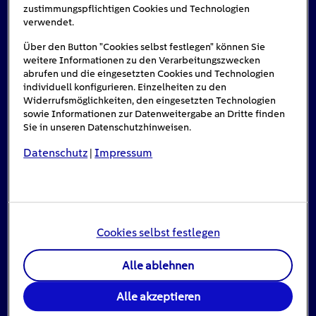
zustimmungspflichtigen Cookies und Technologien
verwendet.
Über den Button "Cookies selbst festlegen" können Sie
weitere Informationen zu den Verarbeitungszwecken
abrufen und die eingesetzten Cookies und Technologien
individuell konfigurieren. Einzelheiten zu den
Widerrufsmöglichkeiten, den eingesetzten Technologien
sowie Informationen zur Datenweitergabe an Dritte finden
Sie in unseren Datenschutzhinweisen.
Datenschutz
Impressum
|
E-Autos als Firmenwagen: Diese Modelle
lohnen sich
10
min
Cookies selbst festlegen
Firmenwagen mit Elektroantrieb sind steuerlich
Alle ablehnen
attraktiv, fahren lokal emissionsfrei und bringen
längst […]
Alle akzeptieren