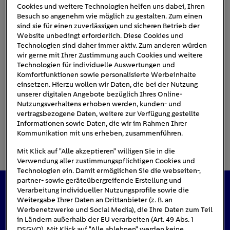
Cookies und weitere Technologien helfen uns dabei, Ihren
Besuch so angenehm wie möglich zu gestalten. Zum einen
sind sie für einen zuverlässigen und sicheren Betrieb der
aud-q4-e-tron-quattro-
Website unbedingt erforderlich. Diese Cookies und
Technologien sind daher immer aktiv. Zum anderen würden
sportback
wir gerne mit Ihrer Zustimmung auch Cookies und weitere
Technologien für individuelle Auswertungen und
Komfortfunktionen sowie personalisierte Werbeinhalte
einsetzen. Hierzu wollen wir Daten, die bei der Nutzung
unserer digitalen Angebote bezüglich Ihres Online-
Nutzungsverhaltens erhoben werden, kunden- und
vertragsbezogene Daten, weitere zur Verfügung gestellte
Informationen sowie Daten, die wir im Rahmen Ihrer
Kommunikation mit uns erheben, zusammenführen.
Mit Klick auf "Alle akzeptieren" willigen Sie in die
Verwendung aller zustimmungspflichtigen Cookies und
Technologien ein. Damit ermöglichen Sie die webseiten-,
partner- sowie geräteübergreifende Erstellung und
Verarbeitung individueller Nutzungsprofile sowie die
Das könnte Sie auch interessieren
Weitergabe Ihrer Daten an Drittanbieter (z. B. an
Werbenetzwerke und Social Media), die Ihre Daten zum Teil
in Ländern außerhalb der EU verarbeiten (Art. 49 Abs. 1
DSGVO). Mit Klick auf "Alle ablehnen" werden keine