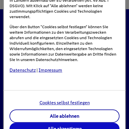
in Ländern außerhalb der EU verarbeiten (Art. 49 Abs. 1
DSGVO). Mit Klick auf "Alle ablehnen" werden keine
zustimmungspflichtigen Cookies und Technologien
verwendet.
Das könnte Sie auch interessieren
Über den Button "Cookies selbst festlegen" können Sie
weitere Informationen zu den Verarbeitungszwecken
abrufen und die eingesetzten Cookies und Technologien
individuell konfigurieren. Einzelheiten zu den
Widerrufsmöglichkeiten, den eingesetzten Technologien
#Solarenergie
sowie Informationen zur Datenweitergabe an Dritte finden
Sie in unseren Datenschutzhinweisen.
Datenschutz
Impressum
|
Cookies selbst festlegen
Alle ablehnen
Einspeisevergütung für Photovoltaik-
Alle akzeptieren