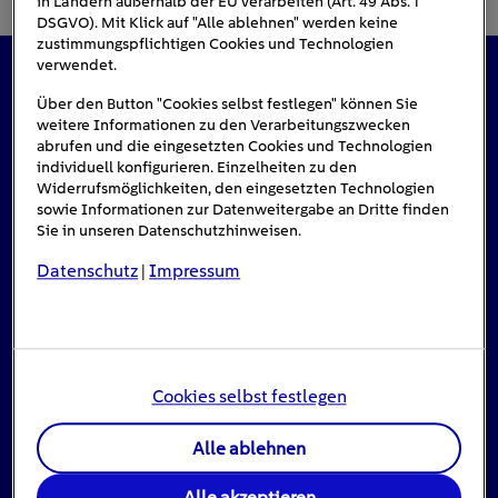
in Ländern außerhalb der EU verarbeiten (Art. 49 Abs. 1
DSGVO). Mit Klick auf "Alle ablehnen" werden keine
zustimmungspflichtigen Cookies und Technologien
verwendet.
Das könnte Sie auch interessieren
Über den Button "Cookies selbst festlegen" können Sie
weitere Informationen zu den Verarbeitungszwecken
abrufen und die eingesetzten Cookies und Technologien
individuell konfigurieren. Einzelheiten zu den
Widerrufsmöglichkeiten, den eingesetzten Technologien
#Solarenergie
sowie Informationen zur Datenweitergabe an Dritte finden
Sie in unseren Datenschutzhinweisen.
Datenschutz
Impressum
|
Cookies selbst festlegen
Alle ablehnen
Einspeisevergütung für Photovoltaik-
Alle akzeptieren