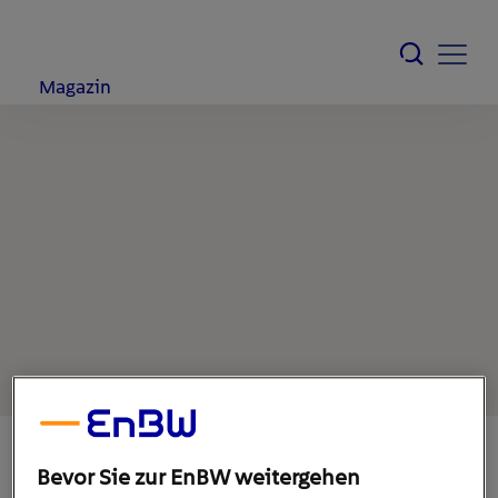
Magazin
Bevor Sie zur EnBW weitergehen
19. Dezember 2019
1
min