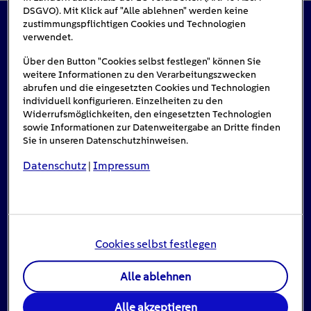
DSGVO). Mit Klick auf "Alle ablehnen" werden keine
zustimmungspflichtigen Cookies und Technologien
verwendet.
Das könnte Sie auch interessieren
Über den Button "Cookies selbst festlegen" können Sie
weitere Informationen zu den Verarbeitungszwecken
abrufen und die eingesetzten Cookies und Technologien
individuell konfigurieren. Einzelheiten zu den
Widerrufsmöglichkeiten, den eingesetzten Technologien
sowie Informationen zur Datenweitergabe an Dritte finden
Sie in unseren Datenschutzhinweisen.
Datenschutz
Impressum
|
Cookies selbst festlegen
Alle ablehnen
Stromausfall: Das ist zu tun, wenn das Licht
ausgeht
Alle akzeptieren