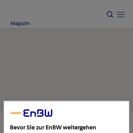
Magazin
Bevor Sie zur EnBW weitergehen
19. Dezember 2019
1
min