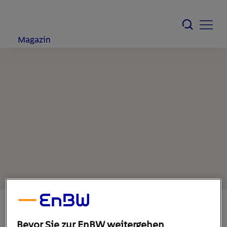
Magazin
23. November 2021
1
min
Bevor Sie zur EnBW weitergehen