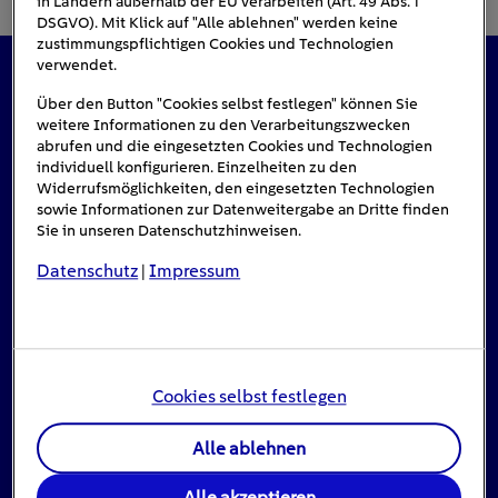
in Ländern außerhalb der EU verarbeiten (Art. 49 Abs. 1
DSGVO). Mit Klick auf "Alle ablehnen" werden keine
zustimmungspflichtigen Cookies und Technologien
verwendet.
Das könnte Sie auch interessieren
Über den Button "Cookies selbst festlegen" können Sie
weitere Informationen zu den Verarbeitungszwecken
abrufen und die eingesetzten Cookies und Technologien
individuell konfigurieren. Einzelheiten zu den
Widerrufsmöglichkeiten, den eingesetzten Technologien
sowie Informationen zur Datenweitergabe an Dritte finden
Sie in unseren Datenschutzhinweisen.
Datenschutz
Impressum
|
Cookies selbst festlegen
Alle ablehnen
Stromausfall: Das ist zu tun, wenn das Licht
Alle akzeptieren