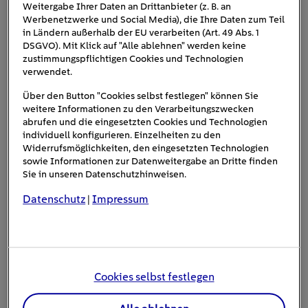
Weitergabe Ihrer Daten an Drittanbieter (z. B. an
Werbenetzwerke und Social Media), die Ihre Daten zum Teil
Wo:
Webinar
in Ländern außerhalb der EU verarbeiten (Art. 49 Abs. 1
DSGVO). Mit Klick auf "Alle ablehnen" werden keine
zustimmungspflichtigen Cookies und Technologien
verwendet.
Über den Button "Cookies selbst festlegen" können Sie
weitere Informationen zu den Verarbeitungszwecken
abrufen und die eingesetzten Cookies und Technologien
Eventbeschreibung
individuell konfigurieren. Einzelheiten zu den
Widerrufsmöglichkeiten, den eingesetzten Technologien
sowie Informationen zur Datenweitergabe an Dritte finden
Von der Autobahn bis in die City:
Sie in unseren Datenschutzhinweisen.
warum die Standortwahl
Datenschutz
Impressum
|
entscheidend ist
Unterstützen Sie den flächendeckenden Ausbau von
Cookies selbst festlegen
Schnellladeinfrastruktur und werden Sie Teil von
Deutschlands größtem Schnellladenetz. Sie besitzen