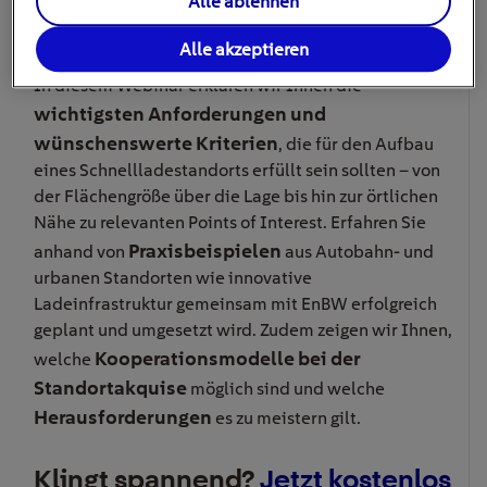
Alle ablehnen
ein Grundstück oder möchten einen Standort durch
Ladeinfrastruktur aufwerten?
Alle akzeptieren
In diesem Webinar erklären wir Ihnen die
wichtigsten Anforderungen und
wünschenswerte Kriterien
, die für den Aufbau
eines Schnellladestandorts erfüllt sein sollten – von
der Flächengröße über die Lage bis hin zur örtlichen
Nähe zu relevanten Points of Interest. Erfahren Sie
Praxisbeispielen
anhand von
aus Autobahn- und
urbanen Standorten wie innovative
Ladeinfrastruktur gemeinsam mit EnBW erfolgreich
geplant und umgesetzt wird. Zudem zeigen wir Ihnen,
Kooperationsmodelle bei der
welche
Standortakquise
möglich sind und welche
Herausforderungen
es zu meistern gilt.
Klingt spannend?
Jetzt kostenlos