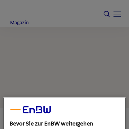
Magazin
Bevor Sie zur EnBW weitergehen
9. August 2022
1
min