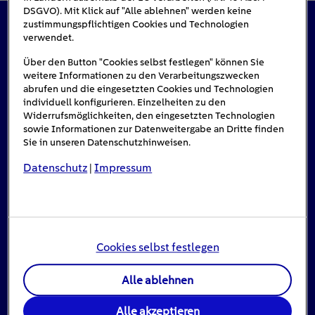
DSGVO). Mit Klick auf "Alle ablehnen" werden keine
zustimmungspflichtigen Cookies und Technologien
verwendet.
Das könnte Sie auch interessieren
Über den Button "Cookies selbst festlegen" können Sie
weitere Informationen zu den Verarbeitungszwecken
abrufen und die eingesetzten Cookies und Technologien
individuell konfigurieren. Einzelheiten zu den
Widerrufsmöglichkeiten, den eingesetzten Technologien
sowie Informationen zur Datenweitergabe an Dritte finden
Sie in unseren Datenschutzhinweisen.
Datenschutz
Impressum
|
Cookies selbst festlegen
Alle ablehnen
Stromausfall: Das ist zu tun, wenn das Licht
ausgeht
Alle akzeptieren