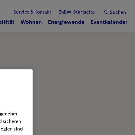
Service & Kontakt
EnBW-Startseite
Suchen
ilität
Wohnen
Energiewende
Eventkalender
angenehm
d sicheren
logien sind