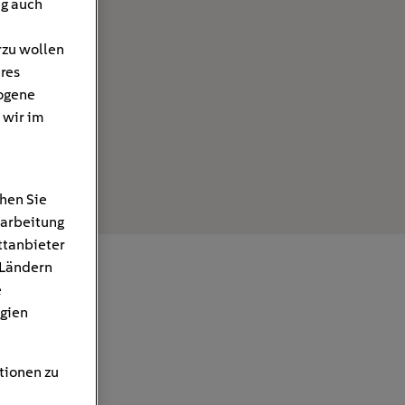
ng auch
rzu wollen
hres
ogene
 wir im
hen Sie
rarbeitung
ttanbieter
 Ländern
e
gien
tionen zu