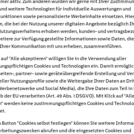
mer aktiv. Zum anderen würden wir gerne mit Ihrer Zustimmu
und weitere Technologien für individuelle Auswertungen und
unktionen sowie personalisierte Werbeinhalte einsetzen. Hie
n, die bei der Nutzung unserer digitalen Angebote bezüglich I
utzungsverhaltens erhoben werden, kunden- und vertragsbez
eitere zur Verfügung gestellte Informationen sowie Daten, die
Ihrer Kommunikation mit uns erheben, zusammenführen.
 auf "Alle akzeptieren" willigen Sie in die Verwendung aller
ngspflichtigen Cookies und Technologien ein. Damit ermöglic
eiten-, partner- sowie geräteübergreifende Erstellung und Ve
eller Nutzungsprofile sowie die Weitergabe Ihrer Daten an Dri
n Werbenetzwerke und Social Media), die Ihre Daten zum Teil in
#
b der EU verarbeiten (Art. 49 Abs. 1 DSGVO). Mit Klick auf "All
" werden keine zustimmungspflichtigen Cookies und Technolo
Kuehlschrank
et.
 Button "Cookies selbst festlegen" können Sie weitere Informa
rbeitungszwecken abrufen und die eingesetzten Cookies und