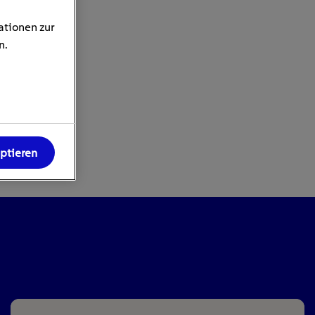
ationen zur
n.
eptieren