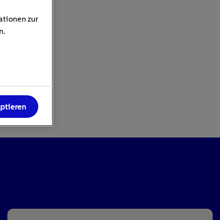
ationen zur
n.
eptieren