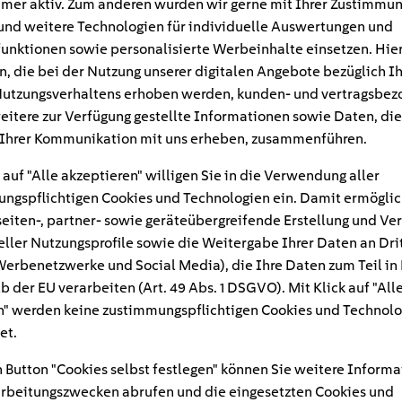
mer aktiv. Zum anderen würden wir gerne mit Ihrer Zustimmu
und weitere Technologien für individuelle Auswertungen und
unktionen sowie personalisierte Werbeinhalte einsetzen. Hie
n, die bei der Nutzung unserer digitalen Angebote bezüglich I
utzungsverhaltens erhoben werden, kunden- und vertragsbez
eitere zur Verfügung gestellte Informationen sowie Daten, die
Ihrer Kommunikation mit uns erheben, zusammenführen.
 auf "Alle akzeptieren" willigen Sie in die Verwendung aller
ngspflichtigen Cookies und Technologien ein. Damit ermöglic
eiten-, partner- sowie geräteübergreifende Erstellung und Ve
eller Nutzungsprofile sowie die Weitergabe Ihrer Daten an Dri
n Werbenetzwerke und Social Media), die Ihre Daten zum Teil in
#
b der EU verarbeiten (Art. 49 Abs. 1 DSGVO). Mit Klick auf "All
" werden keine zustimmungspflichtigen Cookies und Technolo
hlschrank
et.
 Button "Cookies selbst festlegen" können Sie weitere Informa
rbeitungszwecken abrufen und die eingesetzten Cookies und