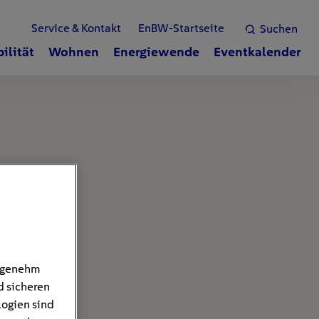
Service & Kontakt
EnBW-Startseite
Suchen
ilität
Wohnen
Energiewende
Eventkalender
angenehm
d sicheren
logien sind