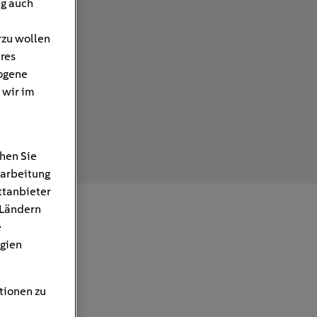
ng auch
rzu wollen
hres
ogene
 wir im
hen Sie
rarbeitung
ttanbieter
 Ländern
e
gien
tionen zu