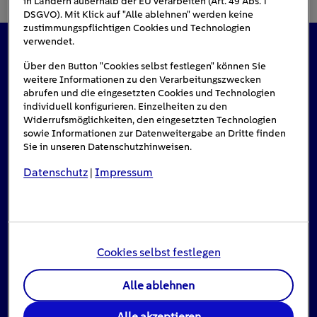
in Ländern außerhalb der EU verarbeiten (Art. 49 Abs. 1
DSGVO). Mit Klick auf "Alle ablehnen" werden keine
zustimmungspflichtigen Cookies und Technologien
verwendet.
Das könnte Sie auch interessieren
Über den Button "Cookies selbst festlegen" können Sie
weitere Informationen zu den Verarbeitungszwecken
abrufen und die eingesetzten Cookies und Technologien
individuell konfigurieren. Einzelheiten zu den
Widerrufsmöglichkeiten, den eingesetzten Technologien
sowie Informationen zur Datenweitergabe an Dritte finden
Sie in unseren Datenschutzhinweisen.
Datenschutz
Impressum
|
Cookies selbst festlegen
Alle ablehnen
Stromausfall: Das ist zu tun, wenn das Licht
Alle akzeptieren