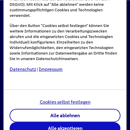
DSGVO). Mit Klick auf "Alle ablehnen" werden keine
zustimmungspflichtigen Cookies und Technologien
verwendet.
Das könnte Sie auch interessieren
Über den Button "Cookies selbst festlegen" können Sie
weitere Informationen zu den Verarbeitungszwecken
abrufen und die eingesetzten Cookies und Technologien
individuell konfigurieren. Einzelheiten zu den
Widerrufsmöglichkeiten, den eingesetzten Technologien
sowie Informationen zur Datenweitergabe an Dritte finden
Sie in unseren Datenschutzhinweisen.
Datenschutz
Impressum
|
Cookies selbst festlegen
Alle ablehnen
Stromausfall: Das ist zu tun, wenn das Licht
ausgeht
Alle akzeptieren