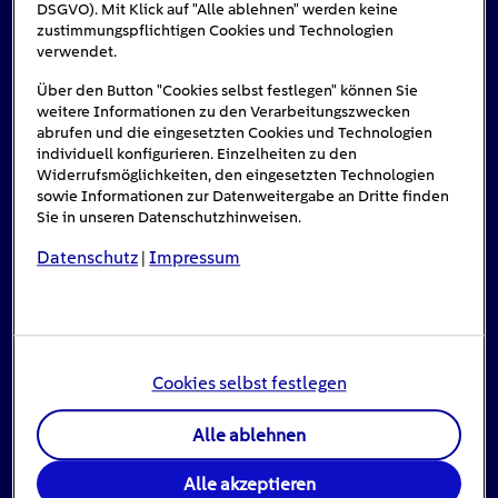
DSGVO). Mit Klick auf "Alle ablehnen" werden keine
Das könnte Sie auch interessieren
zustimmungspflichtigen Cookies und Technologien
verwendet.
Über den Button "Cookies selbst festlegen" können Sie
weitere Informationen zu den Verarbeitungszwecken
abrufen und die eingesetzten Cookies und Technologien
individuell konfigurieren. Einzelheiten zu den
Widerrufsmöglichkeiten, den eingesetzten Technologien
sowie Informationen zur Datenweitergabe an Dritte finden
Sie in unseren Datenschutzhinweisen.
Datenschutz
Impressum
|
Cookies selbst festlegen
Stromausfall: Das ist zu tun, wenn das Licht
ausgeht
Alle ablehnen
16
min
Alle akzeptieren