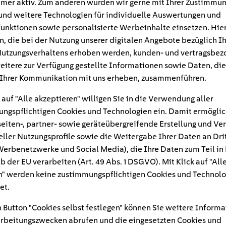
mer aktiv. Zum anderen würden wir gerne mit Ihrer Zustimmu
und weitere Technologien für individuelle Auswertungen und
unktionen sowie personalisierte Werbeinhalte einsetzen. Hie
n, die bei der Nutzung unserer digitalen Angebote bezüglich I
utzungsverhaltens erhoben werden, kunden- und vertragsbez
eitere zur Verfügung gestellte Informationen sowie Daten, die
Ihrer Kommunikation mit uns erheben, zusammenführen.
 auf "Alle akzeptieren" willigen Sie in die Verwendung aller
ngspflichtigen Cookies und Technologien ein. Damit ermöglic
eiten-, partner- sowie geräteübergreifende Erstellung und Ve
eller Nutzungsprofile sowie die Weitergabe Ihrer Daten an Dri
n Werbenetzwerke und Social Media), die Ihre Daten zum Teil in
#
b der EU verarbeiten (Art. 49 Abs. 1 DSGVO). Mit Klick auf "All
" werden keine zustimmungspflichtigen Cookies und Technolo
skasten_alt
et.
 Button "Cookies selbst festlegen" können Sie weitere Informa
rbeitungszwecken abrufen und die eingesetzten Cookies und