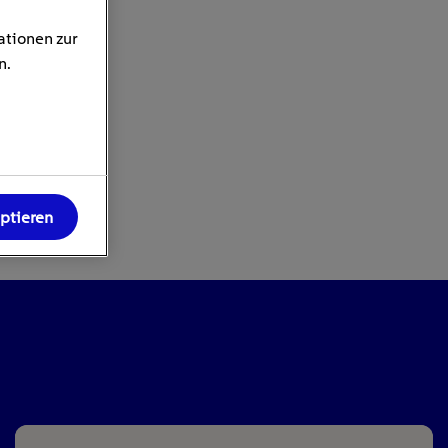
ationen zur
n.
eptieren