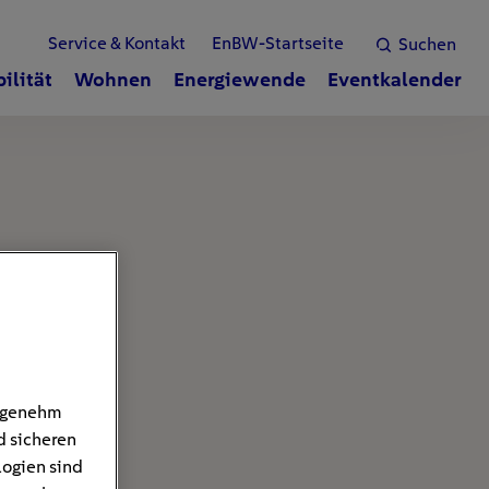
Service & Kontakt
EnBW-Startseite
Suchen
ilität
Wohnen
Energiewende
Eventkalender
angenehm
d sicheren
logien sind