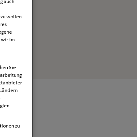
ng auch
rzu wollen
hres
ogene
 wir im
hen Sie
rarbeitung
ttanbieter
 Ländern
e
gien
tionen zu