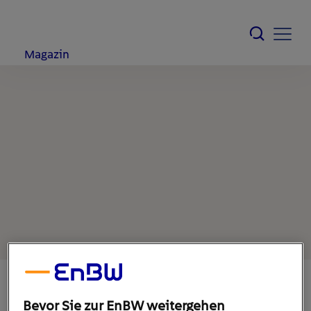
Magazin
Bevor Sie zur EnBW weitergehen
22. August 2022
1
min