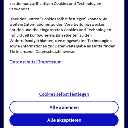
zustimmungspflichtigen Cookies und Technologien
verwendet.
Über den Button "Cookies selbst festlegen" können Sie
weitere Informationen zu den Verarbeitungszwecken
abrufen und die eingesetzten Cookies und Technologien
individuell konfigurieren. Einzelheiten zu den
Widerrufsmöglichkeiten, den eingesetzten Technologien
sowie Informationen zur Datenweitergabe an Dritte finden
Sie in unseren Datenschutzhinweisen.
Datenschutz
Impressum
|
Einspeisevergütung für Photovoltaik-
Anlagen
8
min
Cookies selbst festlegen
Jahrzehntelang war die Einspeisevergütung ein
Alle ablehnen
zentrales Instrument der deutschen Energiepolitik:
Sie hat […]
Alle akzeptieren