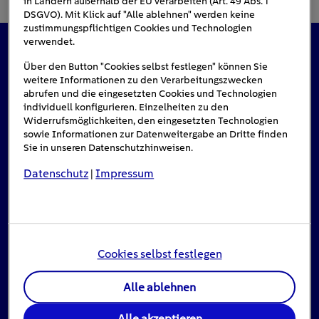
in Ländern außerhalb der EU verarbeiten (Art. 49 Abs. 1
DSGVO). Mit Klick auf "Alle ablehnen" werden keine
zustimmungspflichtigen Cookies und Technologien
verwendet.
Das könnte Sie auch interessieren
Über den Button "Cookies selbst festlegen" können Sie
weitere Informationen zu den Verarbeitungszwecken
abrufen und die eingesetzten Cookies und Technologien
individuell konfigurieren. Einzelheiten zu den
Widerrufsmöglichkeiten, den eingesetzten Technologien
#Solarenergie
sowie Informationen zur Datenweitergabe an Dritte finden
Sie in unseren Datenschutzhinweisen.
Datenschutz
Impressum
|
Cookies selbst festlegen
Alle ablehnen
Einspeisevergütung für Photovoltaik-
Alle akzeptieren